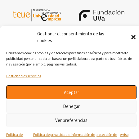
Gestionar el consentimiento de las
cookies
Utilizamos cookies propias y de terceros para fines analíticos y para mostrarte
publicidad personalizada en base a un perfil elaborado a partir de tus hábitos de
navegación (por ejemplo, páginas visitadas).
Esta actuación se encuadra en el Plan de Transferencia de
Gestionar los servicios
Conocimiento Universidad-Empresa (TCUE) 2024-2027.
Aviso Legal
|
Política de Cookies
|
Política de privacidad e
Aceptar
información de protección de datos
Denegar
Ver preferencias
Política de
Política de privacidad e información de protección de
Aviso