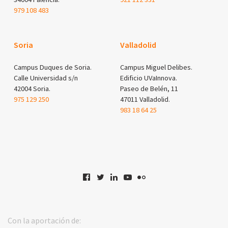
979 108 483
Soria
Valladolid
Campus Duques de Soria.
Campus Miguel Delibes.
Calle Universidad s/n
Edificio UVaInnova.
42004 Soria.
Paseo de Belén, 11
975 129 250
47011 Valladolid.
983 18 64 25
Con la aportación de: