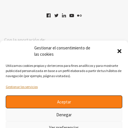
Con la aportación de:
Gestionar el consentimiento de
las cookies
Utilizamos cookies propias y de terceros para fines analíticos y para mostrarte
publicidad personalizada en base a un perfil elaborado a partir de tus hábitos de
navegación (por ejemplo, páginas visitadas).
Gestionar los servicios
Aceptar
Esta actuación se encuadra en el Plan de Transferencia de
Denegar
Conocimiento Universidad-Empresa (TCUE) 2024-2027.
Aviso Legal
|
Política de Cookies
|
Política de privacidad e
Ver preferencias