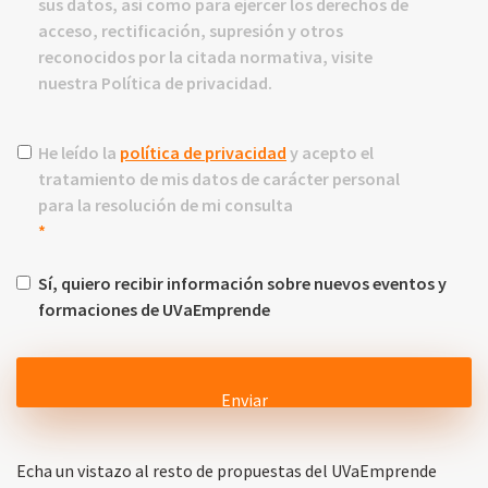
sus datos, así como para ejercer los derechos de
acceso, rectificación, supresión y otros
reconocidos por la citada normativa, visite
nuestra Política de privacidad.
Política
He leído la
política de privacidad
y acepto el
de
tratamiento de mis datos de carácter personal
privacidad
*
para la resolución de mi consulta
*
Eventos
Sí, quiero recibir información sobre nuevos eventos y
y
formaciones de UVaEmprende
formaciones
Echa un vistazo al resto de propuestas del UVaEmprende