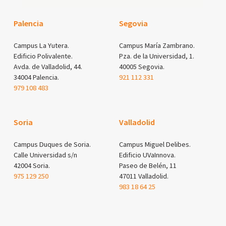
Palencia
Segovia
Campus La Yutera.
Campus María Zambrano.
Edificio Polivalente.
Pza. de la Universidad, 1.
Avda. de Valladolid, 44.
40005 Segovia.
34004 Palencia.
921 112 331
979 108 483
Soria
Valladolid
Campus Duques de Soria.
Campus Miguel Delibes.
Calle Universidad s/n
Edificio UVaInnova.
42004 Soria.
Paseo de Belén, 11
975 129 250
47011 Valladolid.
983 18 64 25